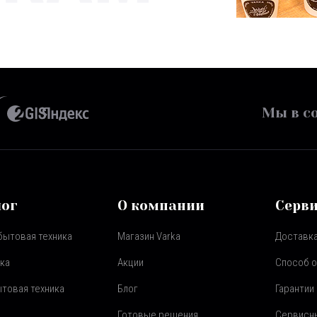
Мы в со
лог
О компании
Серв
бытовая техника
Магазин Varka
Доставка
ка
Акции
Способ 
товая техника
Блог
Гарантии
Готовые решения
Сервисн