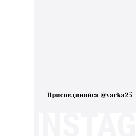
Присоединяйся @varka25