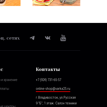
ц. сетях
ис
Контакты
 и хранение
+7 (924) 731-65-57
оплаты
online-shop@varka25.ru
г.Владивосток, ул.Русская
9 "Б", 1 этаж. Салон техники
ые центры