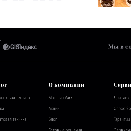
Мы в со
лог
О компании
Серв
бытовая техника
Магазин Varka
Доставка
ка
Акции
Способ 
товая техника
Блог
Гарантии
Готовые решения
Сервисн