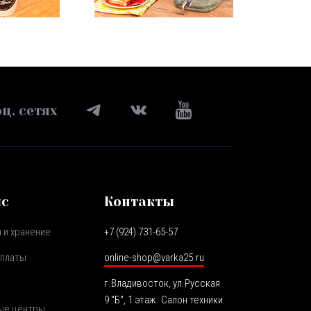
ц. сетях
ис
Контакты
 и хранение
+7 (924) 731-65-57
оплаты
online-shop@varka25.ru
г.Владивосток, ул.Русская
9 "Б", 1 этаж. Салон техники
ые центры