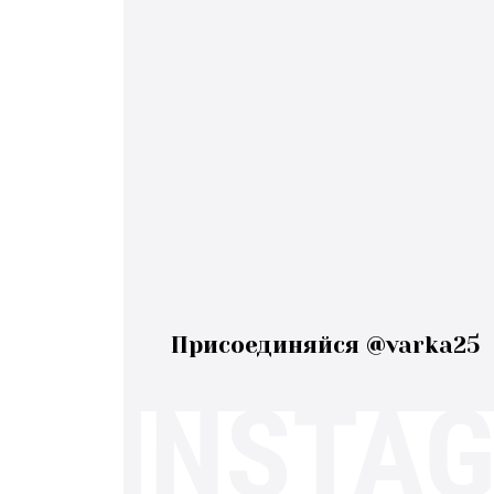
Присоединяйся @varka25