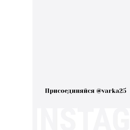
Присоединяйся @varka25