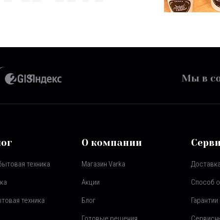
Мы в со
лог
О компании
Серв
бытовая техника
Магазин Varka
Доставка
ка
Акции
Способ 
товая техника
Блог
Гарантии
Готовые решения
Сервисн