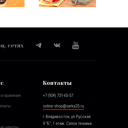
ц. сетях
ис
Контакты
 и хранение
+7 (924) 731-65-57
оплаты
online-shop@varka25.ru
г.Владивосток, ул.Русская
9 "Б", 1 этаж. Салон техники
ые центры