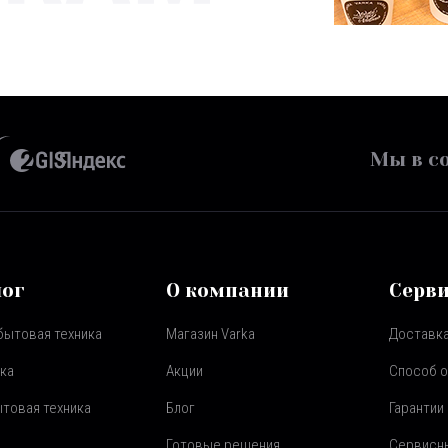
Мы в со
лог
О компании
Серв
бытовая техника
Магазин Varka
Доставка
ка
Акции
Способ 
товая техника
Блог
Гарантии
Готовые решения
Сервисн