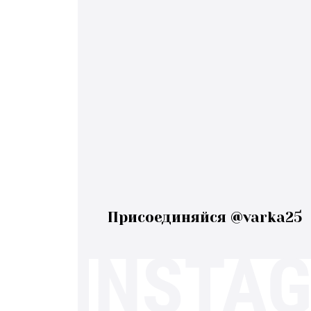
Присоединяйся @varka25