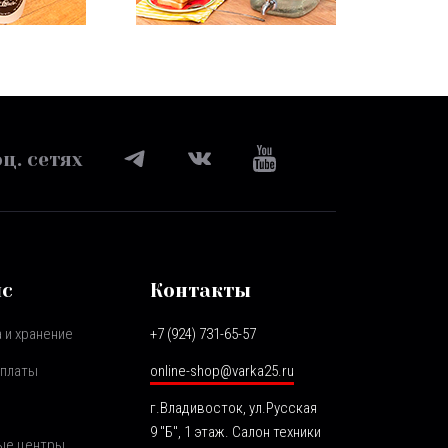
ц. сетях
ис
Контакты
 и хранение
+7 (924) 731-65-57
оплаты
online-shop@varka25.ru
г.Владивосток, ул.Русская
9 "Б", 1 этаж. Салон техники
ые центры