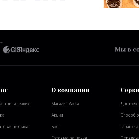
Мы в со
лог
О компании
Серв
бытовая техника
Магазин Varka
Доставка
ка
Акции
Способ 
товая техника
Блог
Гарантии
Готовые решения
Сервисн