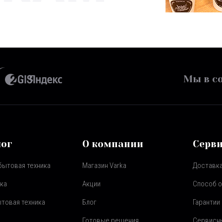
Мы в со
лог
О компании
Серв
бытовая техника
Магазин Varka
Доставка
ка
Акции
Способ 
товая техника
Блог
Гарантии
Готовые решения
Сервисн