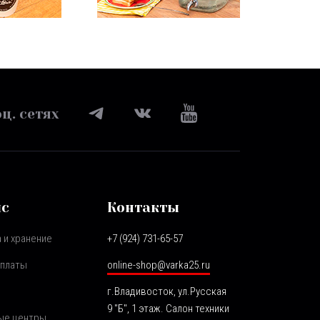
ц. сетях
ис
Контакты
 и хранение
+7 (924) 731-65-57
оплаты
online-shop@varka25.ru
г.Владивосток, ул.Русская
9 "Б", 1 этаж. Салон техники
ые центры