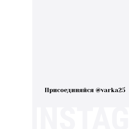
Присоединяйся @varka25