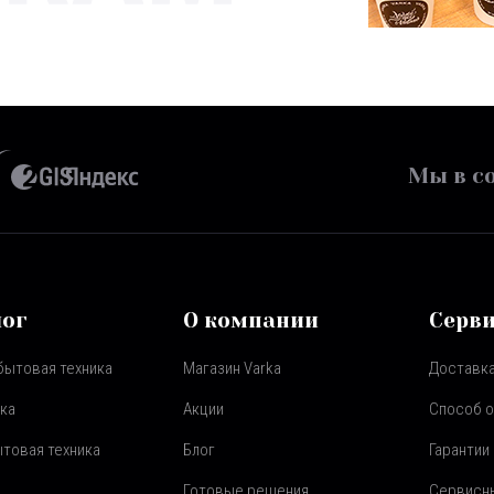
Мы в со
лог
О компании
Серв
бытовая техника
Магазин Varka
Доставка
ка
Акции
Способ 
товая техника
Блог
Гарантии
Готовые решения
Сервисн