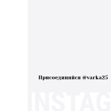
Присоединяйся @varka25