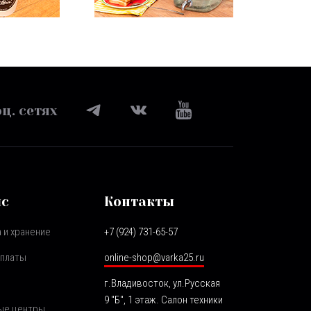
ц. сетях
ис
Контакты
 и хранение
+7 (924) 731-65-57
оплаты
online-shop@varka25.ru
г.Владивосток, ул.Русская
9 "Б", 1 этаж. Салон техники
ые центры