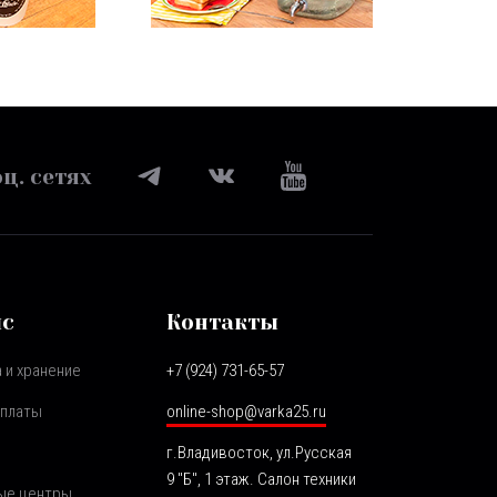
ц. сетях
ис
Контакты
 и хранение
+7 (924) 731-65-57
оплаты
online-shop@varka25.ru
г.Владивосток, ул.Русская
9 "Б", 1 этаж. Салон техники
ые центры