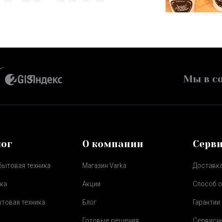
Мы в со
лог
О компании
Серв
бытовая техника
Магазин Varka
Доставка
ка
Акции
Способ 
товая техника
Блог
Гарантии
Готовые решения
Сервисн