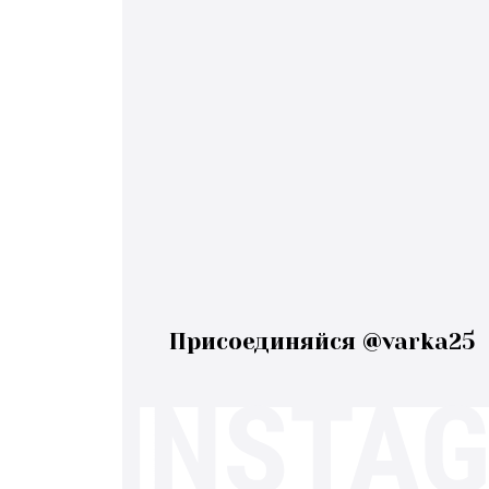
Присоединяйся @varka25