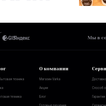
Мы в со
лог
О компании
Серв
бытовая техника
Магазин Varka
Доставка
ка
Акции
Способ 
товая техника
Блог
Гарантии
Готовые решения
Сервисн