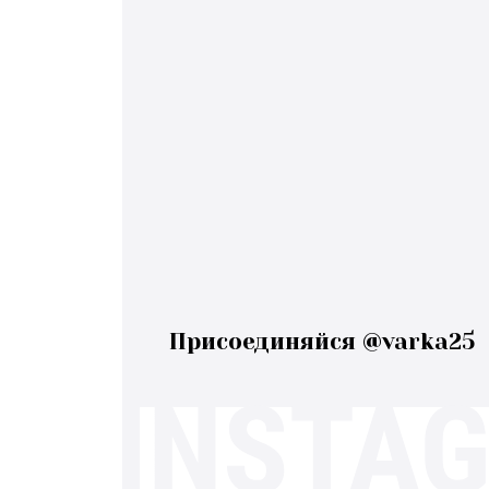
Присоединяйся @varka25