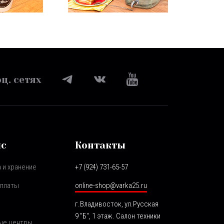
ц. сетях
ис
Контакты
 и хранение
+7 (924) 731-65-57
оплаты
online-shop@varka25.ru
г.Владивосток, ул.Русская
9 "Б", 1 этаж. Салон техники
ые центры