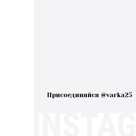
Присоединяйся @varka25