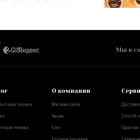
Мы в со
лог
О компании
Серв
бытовая техника
Магазин Varka
Доставка
ка
Акции
Способ 
товая техника
Блог
Гарантии
Готовые решения
Сервисн