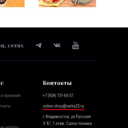
ц. сетях
ис
Контакты
 и хранение
+7 (924) 731-65-57
оплаты
online-shop@varka25.ru
г.Владивосток, ул.Русская
9 "Б", 1 этаж. Салон техники
ые центры