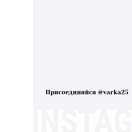
Присоединяйся @varka25