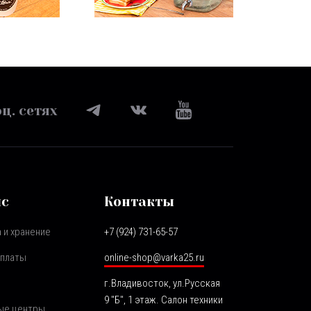
ц. сетях
ис
Контакты
 и хранение
+7 (924) 731-65-57
оплаты
online-shop@varka25.ru
г.Владивосток, ул.Русская
9 "Б", 1 этаж. Салон техники
ые центры