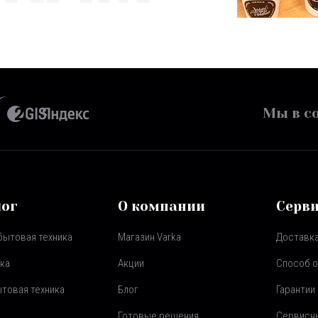
Мы в со
лог
О компании
Серв
бытовая техника
Магазин Varka
Доставка
ка
Акции
Способ 
товая техника
Блог
Гарантии
Готовые решения
Сервисн