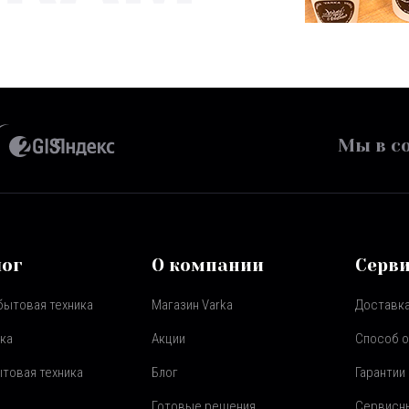
Мы в со
лог
О компании
Серв
бытовая техника
Магазин Varka
Доставка
ка
Акции
Способ 
товая техника
Блог
Гарантии
Готовые решения
Сервисн