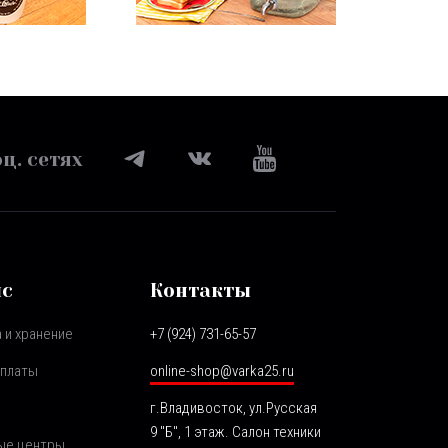
ц. сетях
ис
Контакты
 и хранение
+7 (924) 731-65-57
оплаты
online-shop@varka25.ru
г.Владивосток, ул.Русская
9 "Б", 1 этаж. Салон техники
ые центры