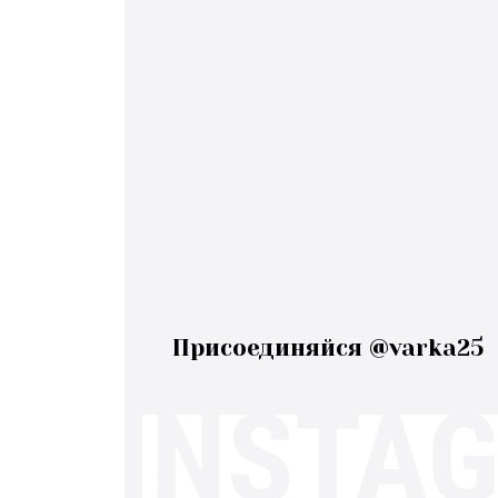
Присоединяйся @varka25