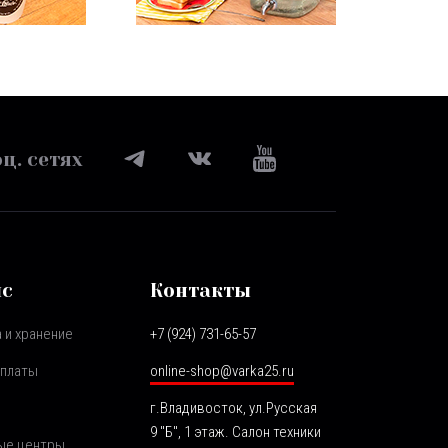
ц. сетях
ис
Контакты
 и хранение
+7 (924) 731-65-57
оплаты
online-shop@varka25.ru
г.Владивосток, ул.Русская
9 "Б", 1 этаж. Салон техники
ые центры