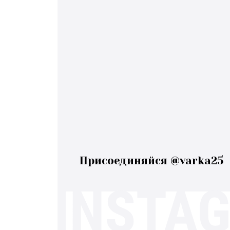
Присоединяйся @varka25