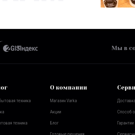
Мы в со
лог
О компании
Серв
бытовая техника
Магазин Varka
Доставка
ка
Акции
Способ 
товая техника
Блог
Гарантии
Готовые решения
Сервисн