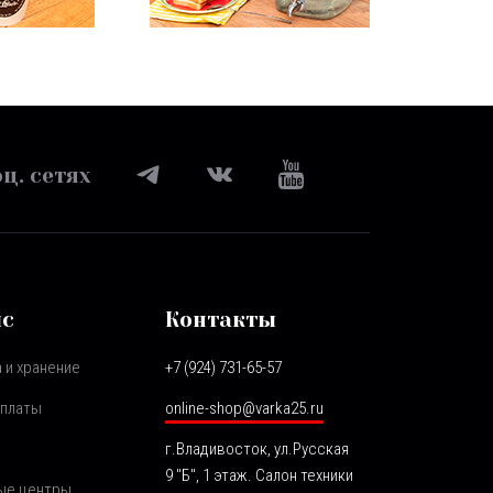
ц. сетях
ис
Контакты
 и хранение
+7 (924) 731-65-57
оплаты
online-shop@varka25.ru
г.Владивосток, ул.Русская
9 "Б", 1 этаж. Салон техники
ые центры