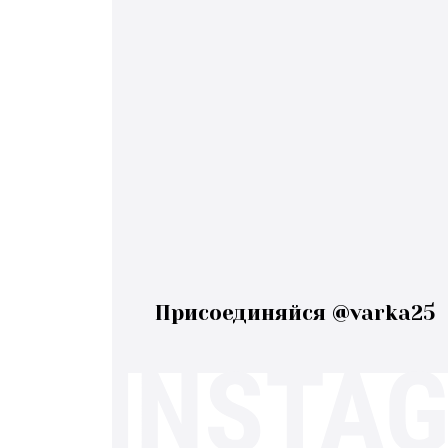
Присоединяйся @varka25