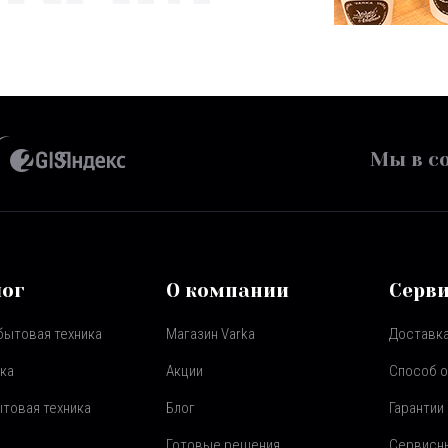
Мы в со
лог
О компании
Серв
бытовая техника
Магазин Varka
Доставка
ка
Акции
Способ 
товая техника
Блог
Гарантии
Готовые решения
Сервисн