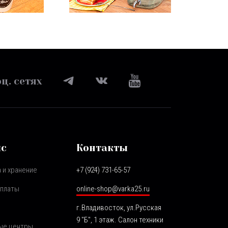
ц. сетях
ис
Контакты
 и хранение
+7 (924) 731-65-57
оплаты
online-shop@varka25.ru
г.Владивосток, ул.Русская
9 "Б", 1 этаж. Салон техники
ые центры