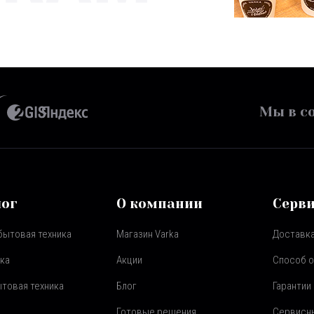
Мы в со
лог
О компании
Серв
бытовая техника
Магазин Varka
Доставка
ка
Акции
Способ 
товая техника
Блог
Гарантии
Готовые решения
Сервисн