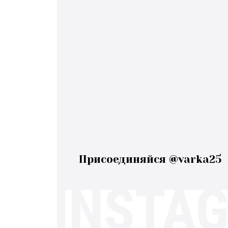
Присоединяйся @varka25