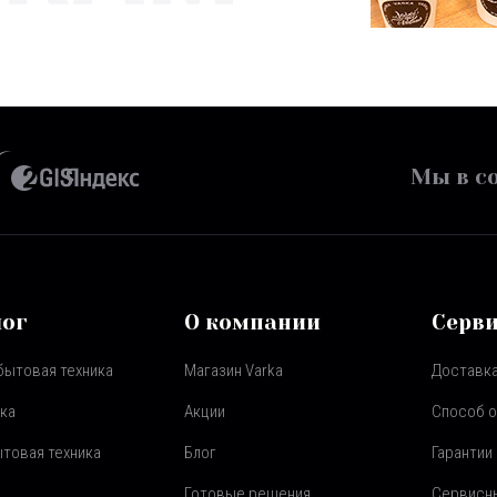
Мы в со
лог
О компании
Серв
бытовая техника
Магазин Varka
Доставка
ка
Акции
Способ 
товая техника
Блог
Гарантии
Готовые решения
Сервисн