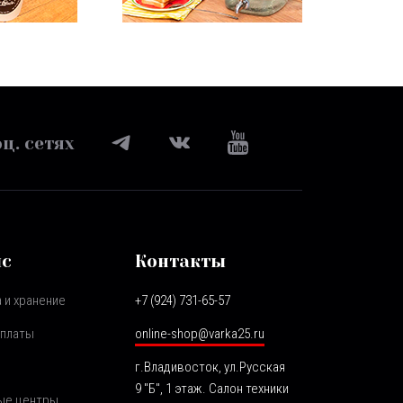
ц. сетях
ис
Контакты
 и хранение
+7 (924) 731-65-57
оплаты
online-shop@varka25.ru
г.Владивосток, ул.Русская
9 "Б", 1 этаж. Салон техники
ые центры