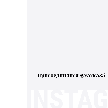
Присоединяйся @varka25