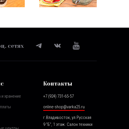
ц. сетях
ис
Контакты
 и хранение
+7 (924) 731-65-57
оплаты
online-shop@varka25.ru
г.Владивосток, ул.Русская
9 "Б", 1 этаж. Салон техники
ые центры