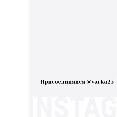
Присоединяйся @varka25