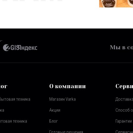
Мы в со
лог
О компании
Серв
бытовая техника
Магазин Varka
Доставка
ка
Акции
Способ 
товая техника
Блог
Гарантии
Готовые решения
Сервисн