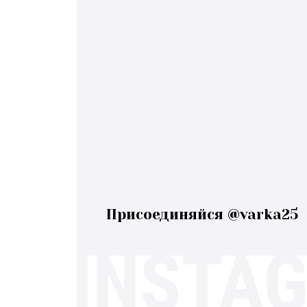
Присоединяйся @varka25