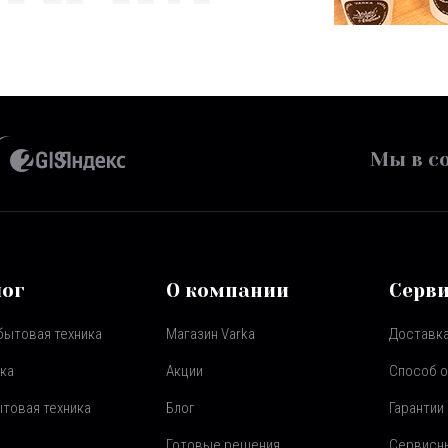
Мы в со
лог
О компании
Серв
бытовая техника
Магазин Varka
Доставка
ка
Акции
Способ 
товая техника
Блог
Гарантии
Готовые решения
Сервисн