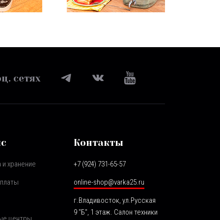
ц. сетях
ис
Контакты
 и хранение
+7 (924) 731-65-57
оплаты
online-shop@varka25.ru
г.Владивосток, ул.Русская
9 "Б", 1 этаж. Салон техники
ые центры