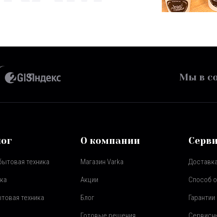
Мы в со
лог
О компании
Серв
бытовая техника
Магазин Varka
Доставка
ка
Акции
Способ 
товая техника
Блог
Гарантии
Готовые решения
Сервисн