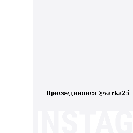
Присоединяйся @varka25