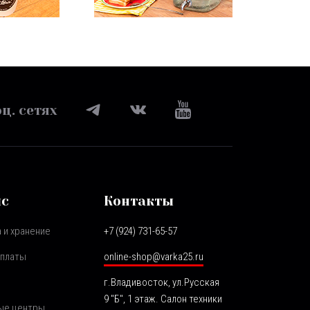
ц. сетях
ис
Контакты
 и хранение
+7 (924) 731-65-57
оплаты
online-shop@varka25.ru
г.Владивосток, ул.Русская
9 "Б", 1 этаж. Салон техники
ые центры