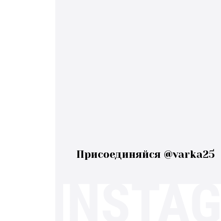
Присоединяйся @varka25