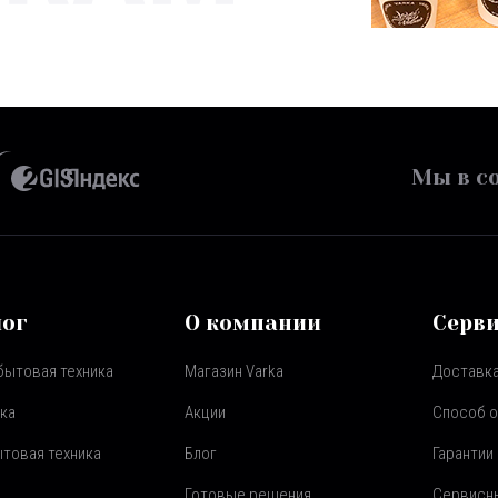
Мы в со
лог
О компании
Серв
бытовая техника
Магазин Varka
Доставка
ка
Акции
Способ 
товая техника
Блог
Гарантии
Готовые решения
Сервисн