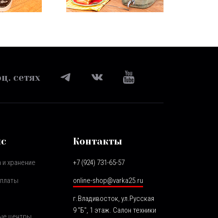
ц. сетях
ис
Контакты
 и хранение
+7 (924) 731-65-57
оплаты
online-shop@varka25.ru
г.Владивосток, ул.Русская
9 "Б", 1 этаж. Салон техники
ые центры