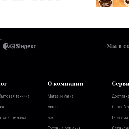
Мы в со
лог
О компании
Серв
бытовая техника
Магазин Varka
Доставка
ка
Акции
Способ 
товая техника
Блог
Гарантии
Готовые решения
Сервисн