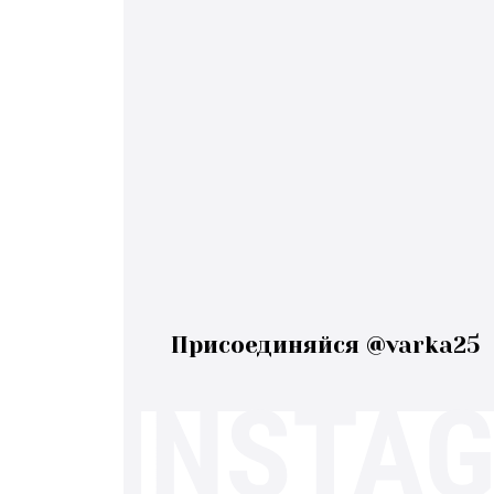
Присоединяйся @varka25