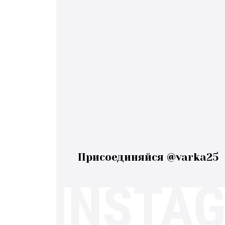
Присоединяйся @varka25