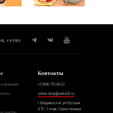
ц. сетях
ис
Контакты
 и хранение
+7 (924) 731-65-57
оплаты
online-shop@varka25.ru
г.Владивосток, ул.Русская
9 "Б", 1 этаж. Салон техники
ые центры