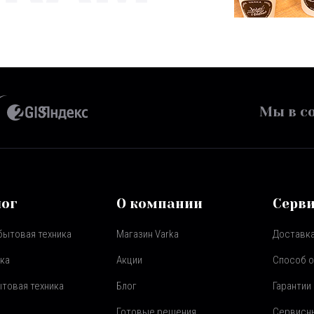
Мы в со
лог
О компании
Серв
бытовая техника
Магазин Varka
Доставка
ка
Акции
Способ 
товая техника
Блог
Гарантии
Готовые решения
Сервисн