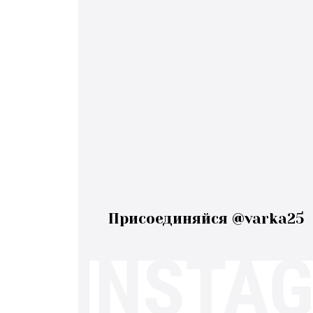
Присоединяйся @varka25