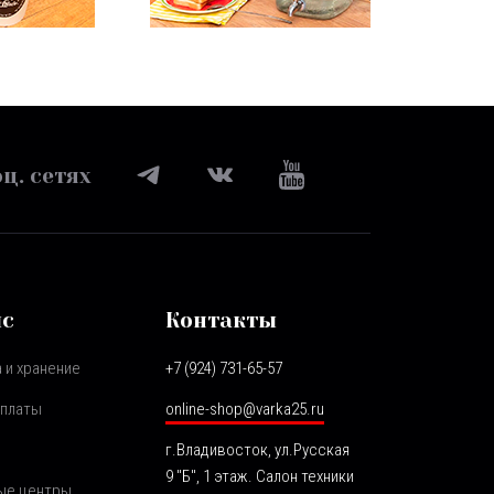
ц. сетях
ис
Контакты
 и хранение
+7 (924) 731-65-57
оплаты
online-shop@varka25.ru
г.Владивосток, ул.Русская
9 "Б", 1 этаж. Салон техники
ые центры