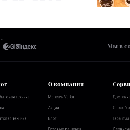
Мы в со
лог
О компании
Серв
бытовая техника
Магазин Varka
Доставка
ка
Акции
Способ 
товая техника
Блог
Гарантии
Готовые решения
Сервисн