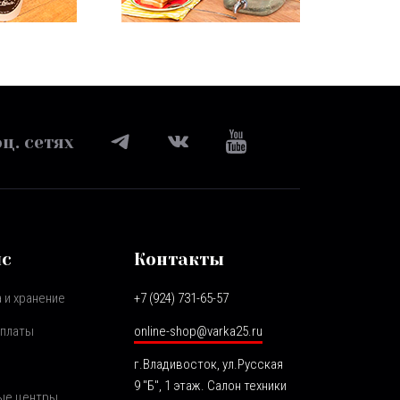
ц. сетях
ис
Контакты
 и хранение
+7 (924) 731-65-57
оплаты
online-shop@varka25.ru
г.Владивосток, ул.Русская
9 "Б", 1 этаж. Салон техники
ые центры