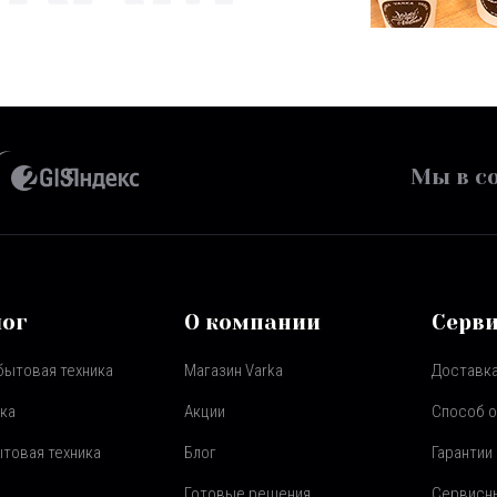
Мы в со
лог
О компании
Серв
бытовая техника
Магазин Varka
Доставка
ка
Акции
Способ 
товая техника
Блог
Гарантии
Готовые решения
Сервисн