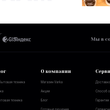
Мы в со
лог
О компании
Серв
бытовая техника
Магазин Varka
Доставка
ка
Акции
Способ 
товая техника
Блог
Гарантии
Готовые решения
Сервисн