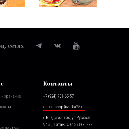
ц. сетях
ис
Контакты
 и хранение
+7 (924) 731-65-57
оплаты
online-shop@varka25.ru
г.Владивосток, ул.Русская
9 "Б", 1 этаж. Салон техники
ые центры