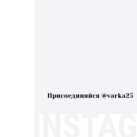
Присоединяйся @varka25