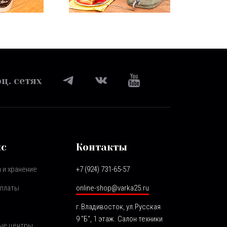
ц. сетях
ис
Контакты
 и хранение
+7 (924) 731-65-57
оплаты
online-shop@varka25.ru
г.Владивосток, ул.Русская
9 "Б", 1 этаж. Салон техники
ые центры