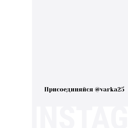
Присоединяйся @varka25