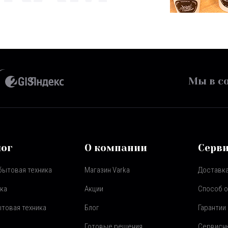
Мы в со
лог
О компании
Серв
бытовая техника
Магазин Varka
Доставка
ка
Акции
Способ 
товая техника
Блог
Гарантии
Готовые решения
Сервисн