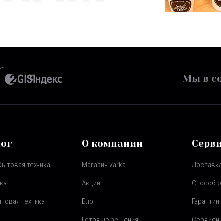
Мы в со
лог
О компании
Серв
бытовая техника
Магазин Varka
Доставка
ка
Акции
Способ 
товая техника
Блог
Гарантии
Готовые решения
Сервисн