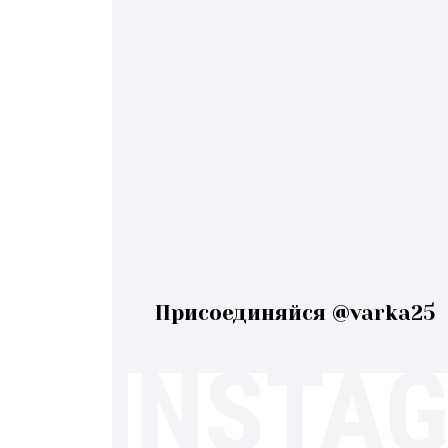
Присоединяйся @varka25