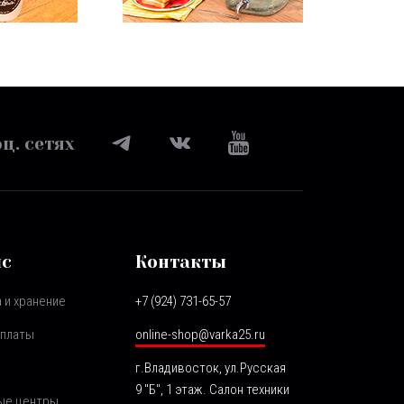
ц. сетях
ис
Контакты
 и хранение
+7 (924) 731-65-57
оплаты
online-shop@varka25.ru
г.Владивосток, ул.Русская
9 "Б", 1 этаж. Салон техники
ые центры