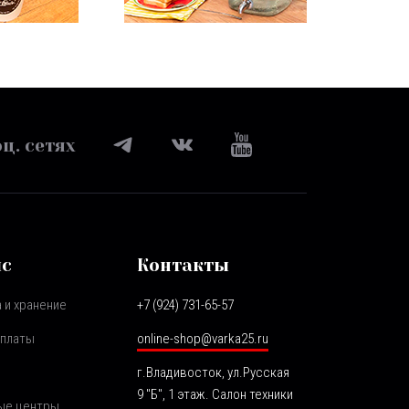
ц. сетях
ис
Контакты
 и хранение
+7 (924) 731-65-57
оплаты
online-shop@varka25.ru
г.Владивосток, ул.Русская
9 "Б", 1 этаж. Салон техники
ые центры