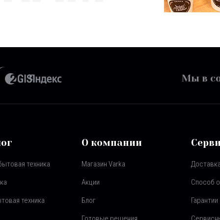
Мы в со
лог
О компании
Серв
бытовая техника
Магазин Varka
Доставка
ка
Акции
Способ 
товая техника
Блог
Гарантии
Готовые решения
Сервисн