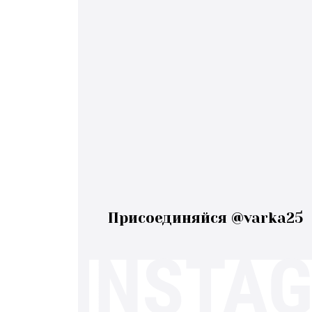
Присоединяйся @varka25