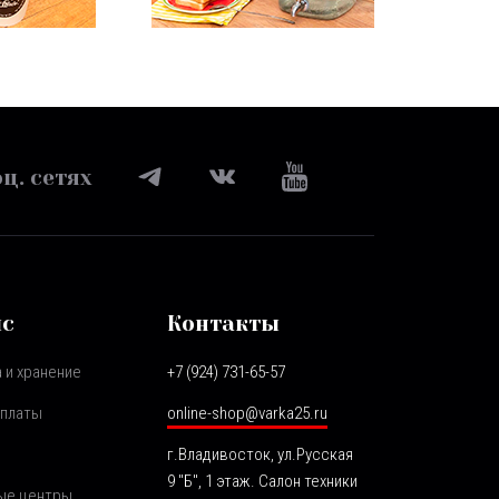
ц. сетях
ис
Контакты
 и хранение
+7 (924) 731-65-57
оплаты
online-shop@varka25.ru
г.Владивосток, ул.Русская
9 "Б", 1 этаж. Салон техники
ые центры