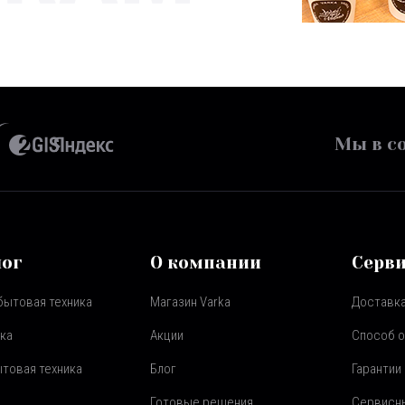
Мы в со
лог
О компании
Серв
бытовая техника
Магазин Varka
Доставка
ка
Акции
Способ 
товая техника
Блог
Гарантии
Готовые решения
Сервисн