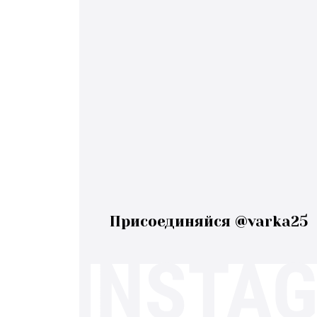
Присоединяйся @varka25