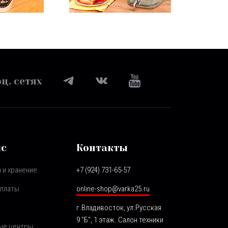
ц. сетях
ис
Контакты
 и хранение
+7 (924) 731-65-57
оплаты
online-shop@varka25.ru
г.Владивосток, ул.Русская
9 "Б", 1 этаж. Салон техники
ые центры