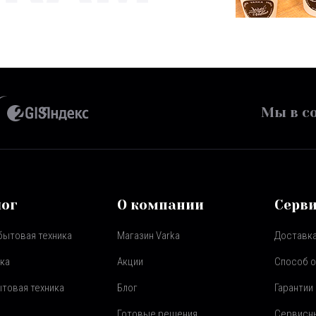
Мы в со
лог
О компании
Серв
бытовая техника
Магазин Varka
Доставка
ка
Акции
Способ 
товая техника
Блог
Гарантии
Готовые решения
Сервисн