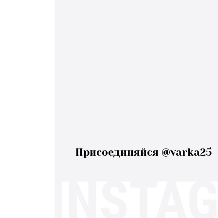
Присоединяйся @varka25