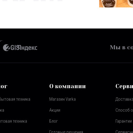
Мы в со
лог
О компании
Серв
бытовая техника
Магазин Varka
Доставка
ка
Акции
Способ 
товая техника
Блог
Гарантии
Готовые решения
Сервисн