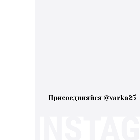
Присоединяйся @varka25