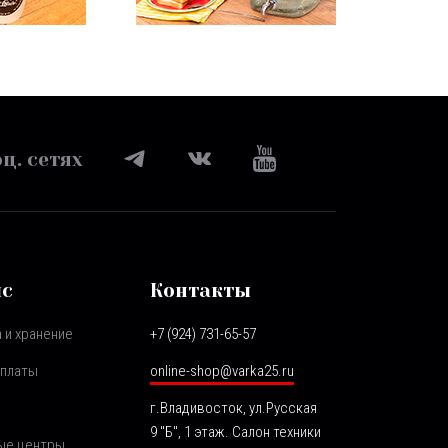
ц. сетях
ис
Контакты
 и хранение
+7 (924) 731-65-57
оплаты
online-shop@varka25.ru
г.Владивосток, ул.Русская
9 "Б", 1 этаж. Салон техники
ые центры