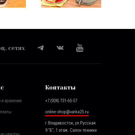
ц. сетях
ис
Контакты
 и хранение
+7 (924) 731-65-57
оплаты
online-shop@varka25.ru
г.Владивосток, ул.Русская
9 "Б", 1 этаж. Салон техники
ые центры