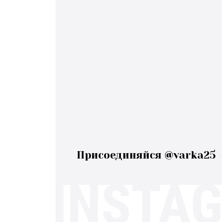
Присоединяйся @varka25