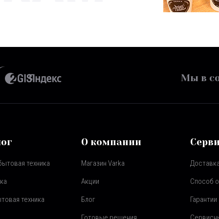
Мы в со
лог
О компании
Серв
бытовая техника
Магазин Varka
Доставка
ка
Акции
Способ 
товая техника
Блог
Гарантии
Готовые решения
Сервисн