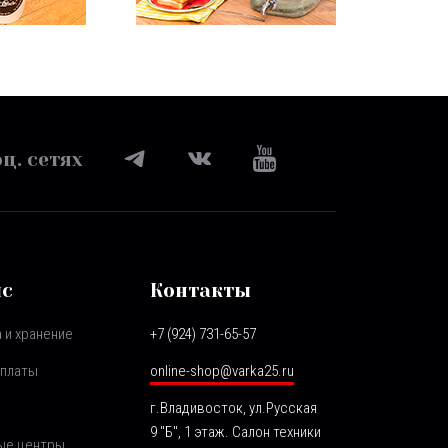
ц. сетях
ис
Контакты
 и хранение
+7 (924) 731-65-57
оплаты
online-shop@varka25.ru
г.Владивосток, ул.Русская
9 "Б", 1 этаж. Салон техники
ые центры