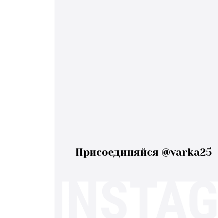
Присоединяйся @varka25