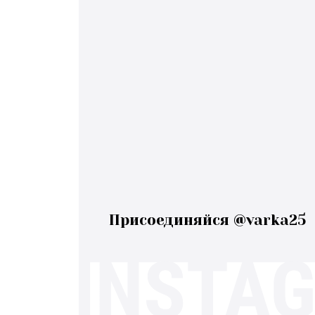
Присоединяйся @varka25