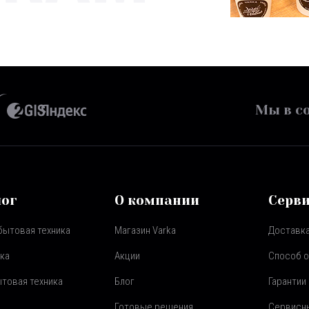
Мы в со
лог
О компании
Серв
бытовая техника
Магазин Varka
Доставка
ка
Акции
Способ 
товая техника
Блог
Гарантии
Готовые решения
Сервисн