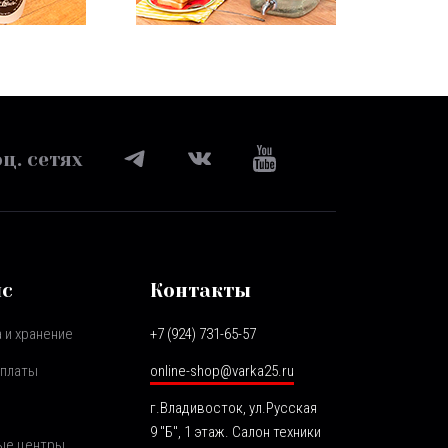
ц. сетях
ис
Контакты
 и хранение
+7 (924) 731-65-57
оплаты
online-shop@varka25.ru
г.Владивосток, ул.Русская
9 "Б", 1 этаж. Салон техники
ые центры