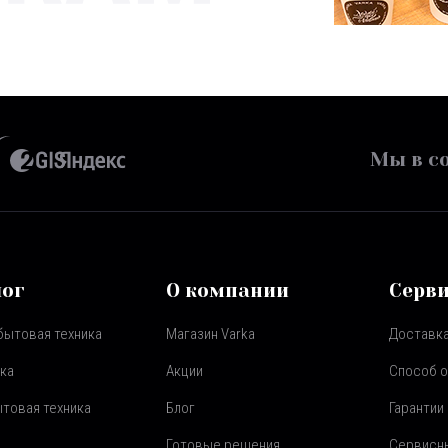
Мы в со
лог
О компании
Серв
бытовая техника
Магазин Varka
Доставка
ка
Акции
Способ 
товая техника
Блог
Гарантии
Готовые решения
Сервисн