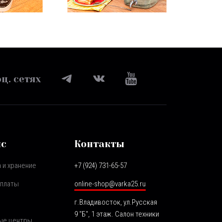
ц. сетях
ис
Контакты
 и хранение
+7 (924) 731-65-57
оплаты
online-shop@varka25.ru
г.Владивосток, ул.Русская
9 "Б", 1 этаж. Салон техники
ые центры