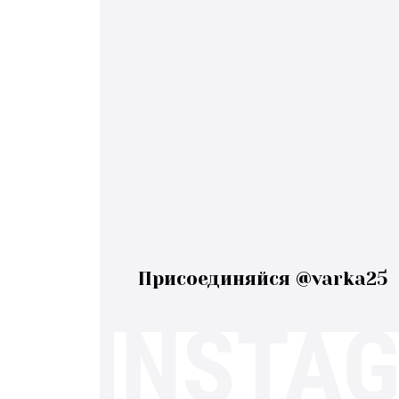
Присоединяйся @varka25