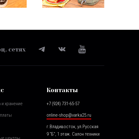
ц. сетях
ис
Контакты
 и хранение
+7 (924) 731-65-57
оплаты
online-shop@varka25.ru
г.Владивосток, ул.Русская
9 "Б", 1 этаж. Салон техники
ые центры