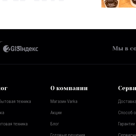
Мы в со
лог
О компании
Серв
бытовая техника
Магазин Varka
Доставка
ка
Акции
Способ 
товая техника
Блог
Гарантии
Готовые решения
Сервисн