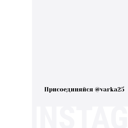
Присоединяйся @varka25