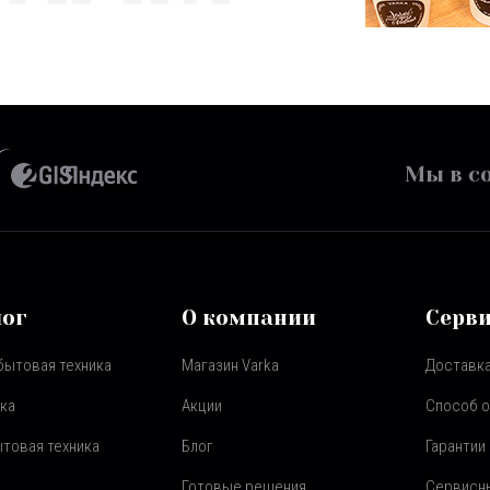
Мы в со
лог
О компании
Серв
бытовая техника
Магазин Varka
Доставка
ка
Акции
Способ 
товая техника
Блог
Гарантии
Готовые решения
Сервисн