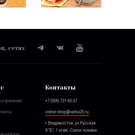
ц. сетях
ис
Контакты
 и хранение
+7 (924) 731-65-57
оплаты
online-shop@varka25.ru
г.Владивосток, ул.Русская
9 "Б", 1 этаж. Салон техники
ые центры