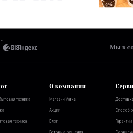
Мы в со
лог
О компании
Серв
бытовая техника
Магазин Varka
Доставка
ка
Акции
Способ 
товая техника
Блог
Гарантии
Готовые решения
Сервисн