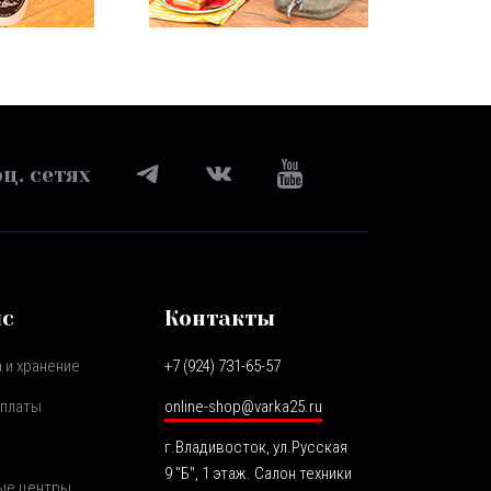
ц. сетях
ис
Контакты
 и хранение
+7 (924) 731-65-57
оплаты
online-shop@varka25.ru
г.Владивосток, ул.Русская
9 "Б", 1 этаж. Салон техники
ые центры