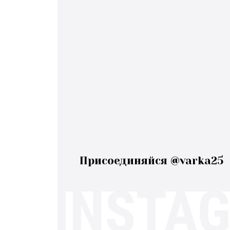
Присоединяйся @varka25