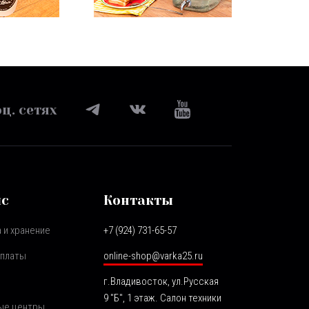
ц. сетях
ис
Контакты
 и хранение
+7 (924) 731-65-57
оплаты
online-shop@varka25.ru
г.Владивосток, ул.Русская
9 "Б", 1 этаж. Салон техники
ые центры