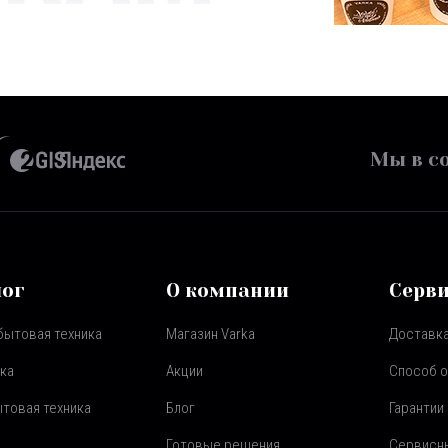
Мы в со
лог
О компании
Серв
бытовая техника
Магазин Varka
Доставка
ка
Акции
Способ 
товая техника
Блог
Гарантии
Готовые решения
Сервисн