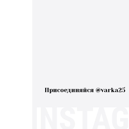
Присоединяйся @varka25