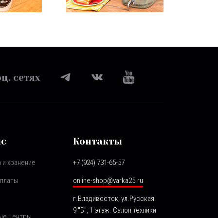
ц. сетях
ис
Контакты
 и хранение
+7 (924) 731-65-57
оплаты
online-shop@varka25.ru
г.Владивосток, ул.Русская
9 "Б", 1 этаж. Салон техники
ые центры