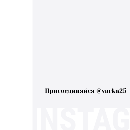
Присоединяйся @varka25