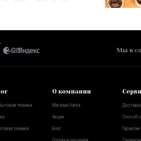
Мы в со
лог
О компании
Серв
бытовая техника
Магазин Varka
Доставка
ка
Акции
Способ 
товая техника
Блог
Гарантии
Готовые решения
Сервисн