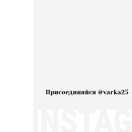
Присоединяйся @varka25