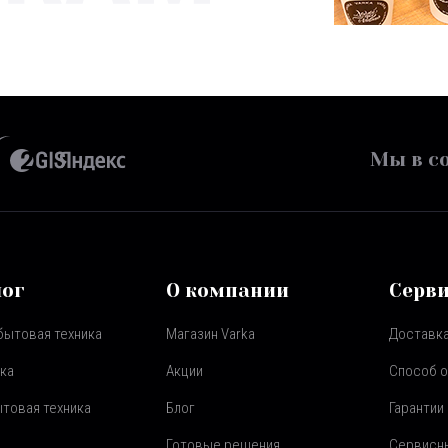
Мы в со
лог
О компании
Серв
бытовая техника
Магазин Varka
Доставка
ка
Акции
Способ 
товая техника
Блог
Гарантии
Готовые решения
Сервисн