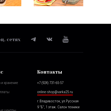
ц. сетях
ис
Контакты
 и хранение
+7 (924) 731-65-57
оплаты
online-shop@varka25.ru
г.Владивосток, ул.Русская
9 "Б", 1 этаж. Салон техники
ые центры