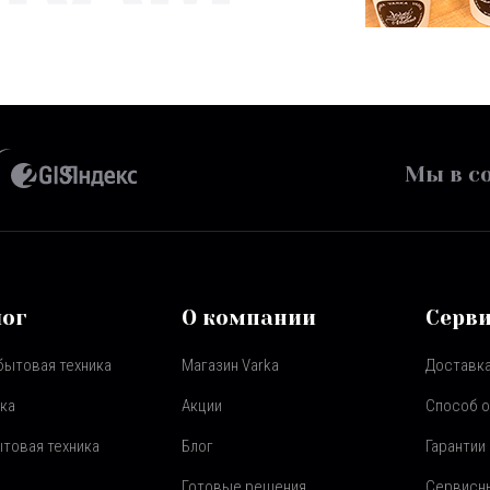
Мы в со
лог
О компании
Серв
бытовая техника
Магазин Varka
Доставка
ка
Акции
Способ 
товая техника
Блог
Гарантии
Готовые решения
Сервисн