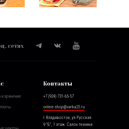
ц. сетях
ис
Контакты
 и хранение
+7 (924) 731-65-57
оплаты
online-shop@varka25.ru
г.Владивосток, ул.Русская
9 "Б", 1 этаж. Салон техники
ые центры