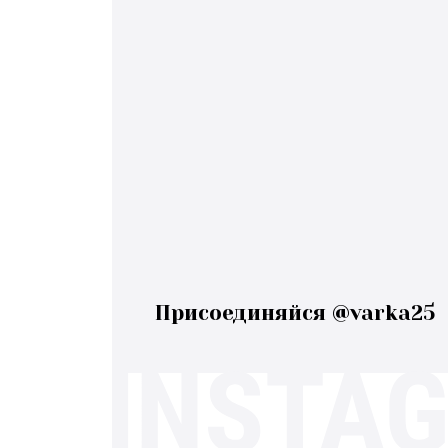
Присоединяйся @varka25