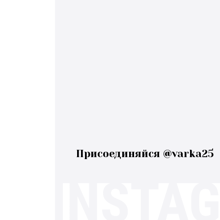
Присоединяйся @varka25