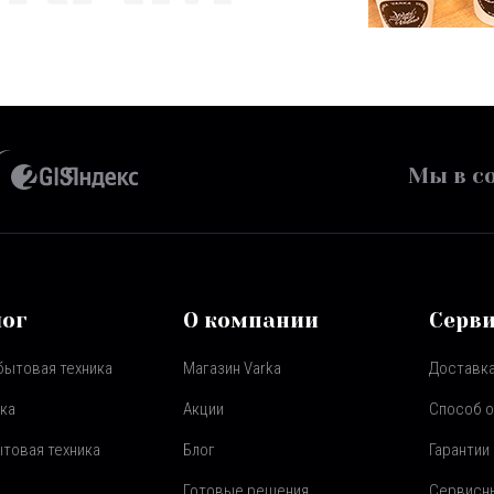
Мы в со
лог
О компании
Серв
бытовая техника
Магазин Varka
Доставка
ка
Акции
Способ 
товая техника
Блог
Гарантии
Готовые решения
Сервисн