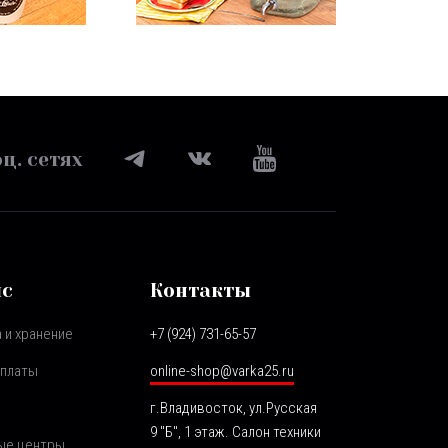
ц. сетях
ис
Контакты
 и хранение
+7 (924) 731-65-57
оплаты
online-shop@varka25.ru
г.Владивосток, ул.Русская
9 "Б", 1 этаж. Салон техники
ые центры