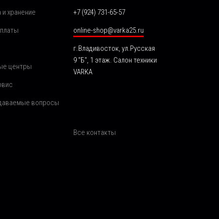
 и хранение
+7 (924) 731-65-57
оплаты
online-shop@varka25.ru
г.Владивосток, ул.Русская
9 "Б", 1 этаж. Салон техники
ые центры
VARKA
рвис
адаваемые вопросы
Все контакты