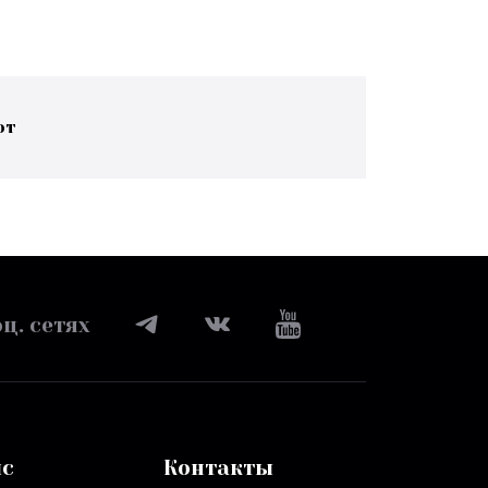
ют
ц. сетях
ис
Контакты