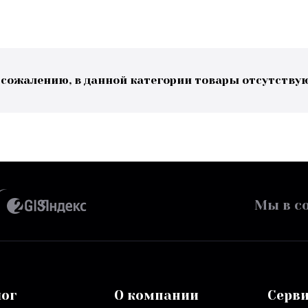
 сожалению, в данной категории товары отсутству
Мы в со
лог
О компании
Серв