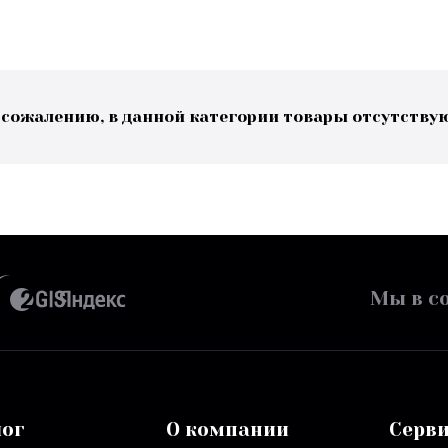
 сожалению, в данной категории товары отсутству
Мы в со
лог
О компании
Серв