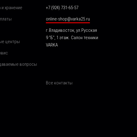
 и хранение
+7 (924) 731-65-57
оплаты
online-shop@varka25.ru
г.Владивосток, ул.Русская
9 "Б", 1 этаж. Салон техники
ые центры
VARKA
рвис
адаваемые вопросы
Все контакты