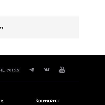
ют
ц. сетях
ис
Контакты