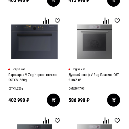
405 990
₽
415 990
₽
Под заказ
Под заказ
Пароварка V-Zug Черное стекло
Духовой шкаф V-Zug Платина C6T-
CSTXSLZ60g
21047.05
CSTXSLZ60g
C6T-21047.05
402 990
₽
586 990
₽