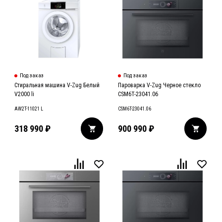
Под заказ
Под заказ
Стиральная машина V-Zug Белый
Пароварка V-Zug Черное стекло
V2000 li
CSM6T-23041.06
AW2T-11021 L
CSM6T-23041.06
318 990
₽
900 990
₽