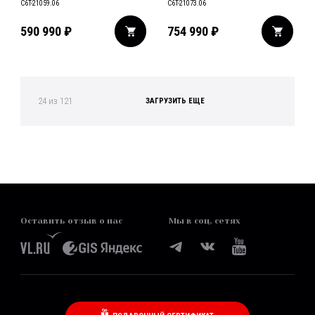
C6T-21059.06
C6T-21073.06
590 990
₽
754 990
₽
24
из
121
ЗАГРУЗИТЬ ЕЩЕ
Оставить отзыв о нас
Мы в соц. сетях