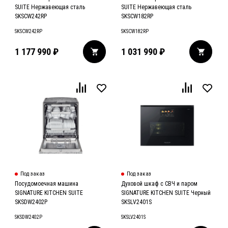
SUITE Нержавеющая сталь
SUITE Нержавеющая сталь
SKSCW242RP
SKSCW182RP
SKSCW242RP
SKSCW182RP
1 177 990
₽
1 031 990
₽
Под заказ
Под заказ
Посудомоечная машина
Духовой шкаф с СВЧ и паром
SIGNATURE KITCHEN SUITE
SIGNATURE KITCHEN SUITE Черный
SKSDW2402P
SKSLV2401S
SKSDW2402P
SKSLV2401S