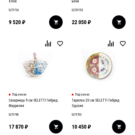
Хлое
Бочи
SLT9754
SLT09733
9 520
₽
22 050
₽
Под заказ
Под заказ
Сахарница 9 см SELETTI Гибрид
Тарелка 20 см SELETTI Гибрид
Маурилия
Эдозия
SLT9748
SLT9703
17 870
₽
10 450
₽