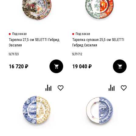
Под заказ
Под заказ
Тарелка 27,5 см SELETTI Гибрид
Тарелка суповая 25,5 см SELETTI
Эвсапия
Гибрид Сесилия
SLT9723
SLT9712
16 720
₽
19 040
₽