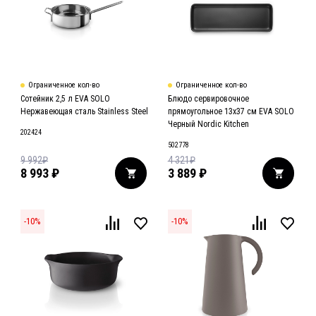
Ограниченное кол-во
Ограниченное кол-во
Сотейник 2,5 л EVA SOLO
Блюдо сервировочное
Нержавеющая сталь Stainless Steel
прямоугольное 13х37 см EVA SOLO
Черный Nordic Kitchen
202424
502778
9 992
₽
4 321
₽
8 993
₽
3 889
₽
-
10
%
-
10
%