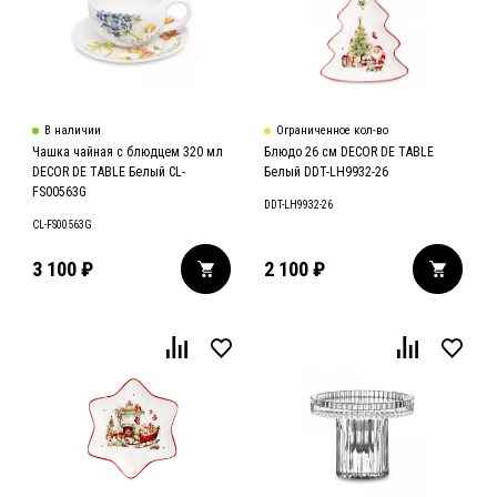
В наличии
Ограниченное кол-во
Чашка чайная с блюдцем 320 мл
Блюдо 26 см DECOR DE TABLE
DECOR DE TABLE Белый CL-
Белый DDT-LH9932-26
FS00563G
DDT-LH9932-26
CL-FS00563G
3 100
₽
2 100
₽