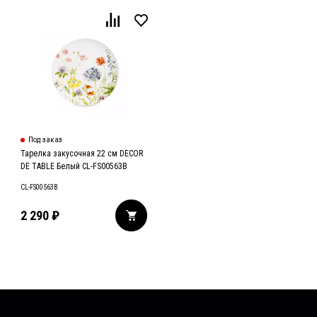
Под заказ
Тарелка закусочная 22 см DECOR
DE TABLE Белый CL-FS00563B
CL-FS00563B
2 290
₽