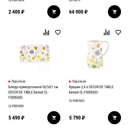
CL-FS00563N
DDT-4214
2 400
₽
64 900
₽
Под заказ
Под заказ
Блюдо прямоугольное 36,7х21 см
Кувшин 2,4 л DECOR DE TABLE
DECOR DE TABLE Белый CL-
Белый CL-FS00563C
FS00563D
CL-FS00563C
CL-FS00563D
5 490
₽
5 790
₽