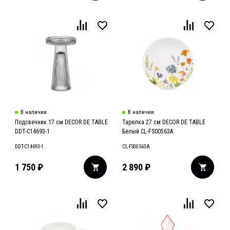
В наличии
В наличии
Подсвечник 17 см DECOR DE TABLE
Тарелка 27 см DECOR DE TABLE
DDT-C14693-1
Белый CL-FS00563A
DDT-C14693-1
CL-FS00563A
1 750
₽
2 890
₽